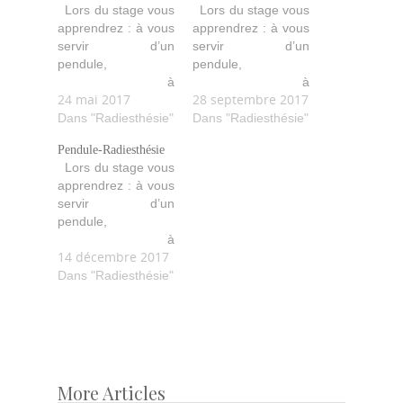
Lors du stage vous
Lors du stage vous
apprendrez : à vous
apprendrez : à vous
servir d’un
servir d’un
pendule,
pendule,
à
à
24 mai 2017
28 septembre 2017
lâcher-prise, à
lâcher-prise, à
formuler vos
Dans "Radiesthésie"
formuler vos
Dans "Radiesthésie"
demandes, à faire
demandes, à faire
Pendule-Radiesthésie
des recherches, à
des recherches, à
Lors du stage vous
vous amuser avec
vous amuser avec
apprendrez : à vous
votre pendule…
votre pendule…
servir d’un
etc… Beaucoup
etc… Beaucoup
pendule,
d’exercices
d’exercices
à
pratiques et
pratiques et
14 décembre 2017
lâcher-prise, à
ludiques sont
ludiques sont
formuler vos
Dans "Radiesthésie"
proposés.
proposés.
demandes, à faire
des recherches, à
vous amuser avec
votre pendule…
etc… Beaucoup
d’exercices
More Articles
Post
pratiques et