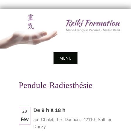
Skip
to
content
MENU
Skip
to
Pendule-Radiesthésie
content
De 9 h à 18 h
28
Fév
au Chalet, Le Dachon, 42110 Salt en
Donzy