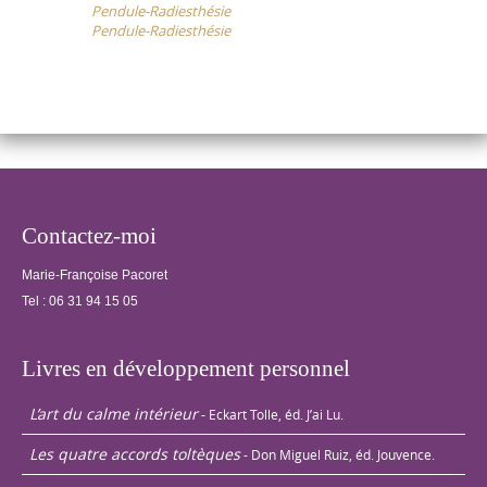
Pendule-Radiesthésie
navigation
ludiques sont
Pendule-Radiesthésie
proposés.
Contactez-moi
Marie-Françoise Pacoret
Tel :
06 31 94 15 05
Livres en développement personnel
L’art du calme intérieur
- Eckart Tolle, éd. J’ai Lu.
Les quatre accords toltèques
- Don Miguel Ruiz, éd. Jouvence.