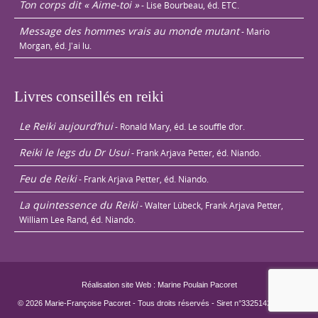
Ton corps dit « Aime-toi »
- Lise Bourbeau, éd. ETC.
Message des hommes vrais au monde mutant
- Mario
Morgan, éd. J'ai lu.
Livres conseillés en reiki
Le Reiki aujourd’hui
- Ronald Mary, éd. Le souffle d’or.
Reiki le legs du Dr Usui
- Frank Arjava Petter, éd. Niando.
Feu de Reiki
- Frank Arjava Petter, éd. Niando.
La quintessence du Reiki
- Walter Lübeck, Frank Arjava Petter,
William Lee Rand, éd. Niando.
Réalisation site Web : Marine Poulain Pacoret
© 2026 Marie-Françoise Pacoret - Tous droits réservés - Siret n°33251429800022