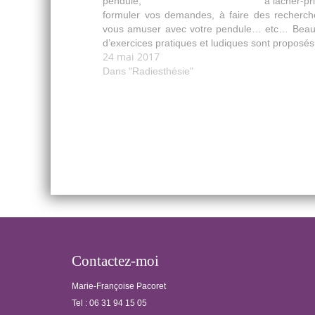
pendule, à lâcher-prise
formuler vos demandes, à faire des recherch
vous amuser avec votre pendule… etc… Bea
d’exercices pratiques et ludiques sont proposés
24 mai 2017
Dans "Radiesthésie"
Post
navigation
Contactez-moi
Marie-Françoise Pacoret
Tel :
06 31 94 15 05