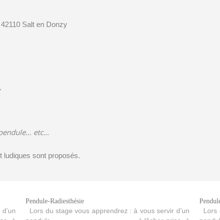
 42110 Salt en Donzy
d’un pendule,
 pendule… etc…
t ludiques sont proposés.
Pendule-Radiesthésie
Pendule
 d’un
Lors du stage vous apprendrez : à vous servir d’un
Lors d