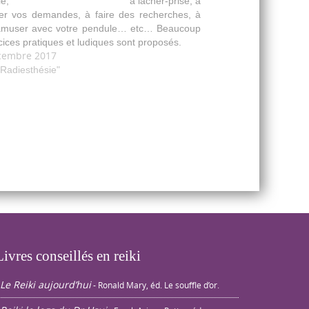
dule, à lâcher-prise, à
er vos demandes, à faire des recherches, à
amuser avec votre pendule… etc… Beaucoup
cices pratiques et ludiques sont proposés.
cembre 2017
Radiesthésie"
Livres conseillés en reiki
Le Reiki aujourd’hui
- Ronald Mary, éd. Le souffle d’or.