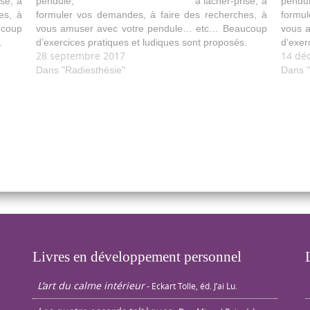
, à
pendule, à lâcher-prise, à
pen
es, à
formuler vos demandes, à faire des recherches, à
formul
ucoup
vous amuser avec votre pendule… etc… Beaucoup
vous 
.
d’exercices pratiques et ludiques sont proposés.
d’exer
28 septembre 2017
14 dé
Dans "Radiesthésie"
Dans "
Livres en développement personnel
L’art du calme intérieur
- Eckart Tolle, éd. J’ai Lu.