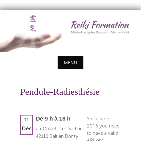
Skip
to
content
MENU
Skip
to
Pendule-Radiesthésie
content
Since June
De 9 h à 18 h
11
2016 you need
Déc
au Chalet, Le Dachon,
to have a valid
42110 Salt en Donzy
API key