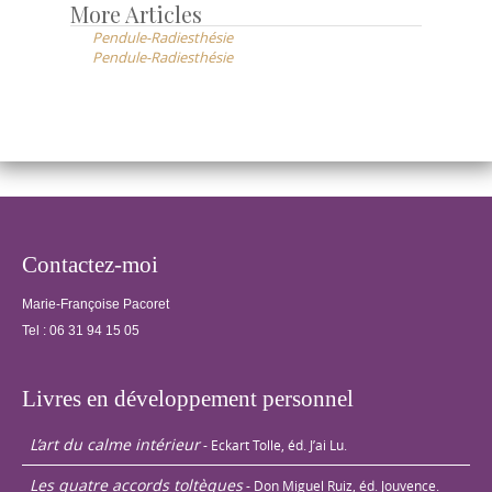
d’exercices
More Articles
Post
pratiques et
Pendule-Radiesthésie
navigation
ludiques sont
Pendule-Radiesthésie
proposés.
Contactez-moi
Marie-Françoise Pacoret
Tel :
06 31 94 15 05
Livres en développement personnel
L’art du calme intérieur
- Eckart Tolle, éd. J’ai Lu.
Les quatre accords toltèques
- Don Miguel Ruiz, éd. Jouvence.