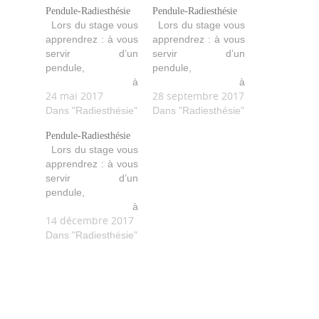
Pendule-Radiesthésie
Pendule-Radiesthésie
Lors du stage vous
Lors du stage vous
apprendrez : à vous
apprendrez : à vous
servir d’un
servir d’un
pendule,
pendule,
à
à
24 mai 2017
28 septembre 2017
lâcher-prise, à
lâcher-prise, à
formuler vos
Dans "Radiesthésie"
formuler vos
Dans "Radiesthésie"
demandes, à faire
demandes, à faire
Pendule-Radiesthésie
des recherches, à
des recherches, à
Lors du stage vous
vous amuser avec
vous amuser avec
apprendrez : à vous
votre pendule…
votre pendule…
servir d’un
etc… Beaucoup
etc… Beaucoup
pendule,
d’exercices
d’exercices
à
pratiques et
pratiques et
14 décembre 2017
lâcher-prise, à
ludiques sont
ludiques sont
formuler vos
Dans "Radiesthésie"
proposés.
proposés.
demandes, à faire
des recherches, à
vous amuser avec
votre pendule…
etc… Beaucoup