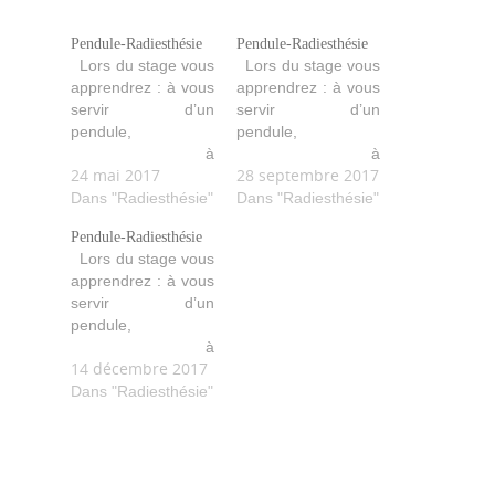
Pendule-Radiesthésie
Pendule-Radiesthésie
Lors du stage vous
Lors du stage vous
apprendrez : à vous
apprendrez : à vous
servir d’un
servir d’un
pendule,
pendule,
à
à
24 mai 2017
28 septembre 2017
lâcher-prise, à
lâcher-prise, à
formuler vos
Dans "Radiesthésie"
formuler vos
Dans "Radiesthésie"
demandes, à faire
demandes, à faire
Pendule-Radiesthésie
des recherches, à
des recherches, à
Lors du stage vous
vous amuser avec
vous amuser avec
apprendrez : à vous
votre pendule…
votre pendule…
servir d’un
etc… Beaucoup
etc… Beaucoup
pendule,
d’exercices
d’exercices
à
pratiques et
pratiques et
14 décembre 2017
lâcher-prise, à
ludiques sont
ludiques sont
formuler vos
Dans "Radiesthésie"
proposés.
proposés.
demandes, à faire
des recherches, à
vous amuser avec
votre pendule…