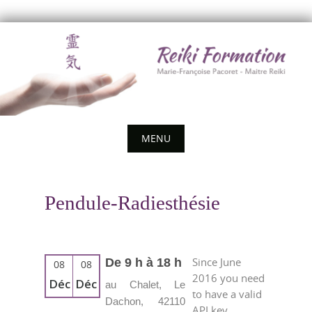
Skip
to
content
MENU
Skip
to
Pendule-Radiesthésie
content
Since June
De 9 h à 18 h
08
08
2016 you need
Déc
Déc
au Chalet, Le
to have a valid
Dachon, 42110
API key