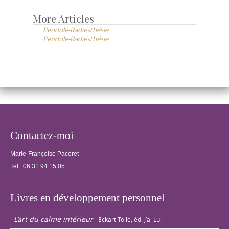
etc… Beaucoup
d’exercices
More Articles
Post
pratiques et
Pendule-Radiesthésie
navigation
ludiques sont
Pendule-Radiesthésie
proposés.
Contactez-moi
Marie-Françoise Pacoret
Tel :
06 31 94 15 05
Livres en développement personnel
L’art du calme intérieur
- Eckart Tolle, éd. J’ai Lu.