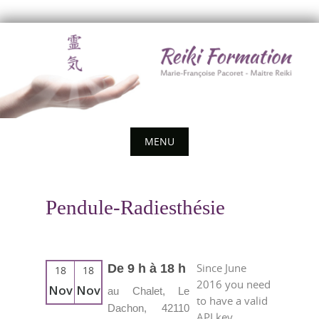
Skip
to
content
MENU
Skip
to
Pendule-Radiesthésie
content
Since June
De 9 h à 18 h
18
18
2016 you need
Nov
Nov
au Chalet, Le
to have a valid
Dachon, 42110
API key