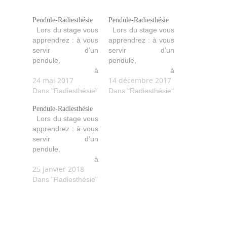
Pendule-Radiesthésie
Pendule-Radiesthésie
Lors du stage vous
Lors du stage vous
apprendrez : à vous
apprendrez : à vous
servir d’un
servir d’un
pendule,
pendule,
à
à
24 mai 2017
14 décembre 2017
lâcher-prise, à
lâcher-prise, à
formuler vos
Dans "Radiesthésie"
formuler vos
Dans "Radiesthésie"
demandes, à faire
demandes, à faire
Pendule-Radiesthésie
des recherches, à
des recherches, à
Lors du stage vous
vous amuser avec
vous amuser avec
apprendrez : à vous
votre pendule…
votre pendule…
servir d’un
etc… Beaucoup
etc… Beaucoup
pendule,
d’exercices
d’exercices
à
pratiques et
pratiques et
25 janvier 2018
lâcher-prise, à
ludiques sont
ludiques sont
formuler vos
Dans "Radiesthésie"
proposés.
proposés.
demandes, à faire
des recherches, à
vous amuser avec
votre pendule…