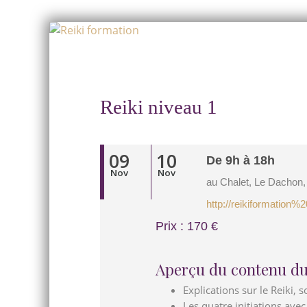
Skip
to
Skip
content
to
content
Reiki niveau 1
09
10
De 9h à 18h
Nov
Nov
au Chalet, Le Dachon,
http://reikiformation%2
Prix : 170 €
Aperçu du contenu du
Explications sur le Reiki, 
Les quatre initiations avec