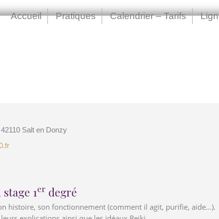
Accueil
Pratiques
Calendrier – Tarifs
Lig
 42110 Salt en Donzy
0.fr
er
 stage 1
degré
son histoire, son fonctionnement (comment il agit, purifie, aide…).
 leurs explications ainsi que les idéaux Reiki.