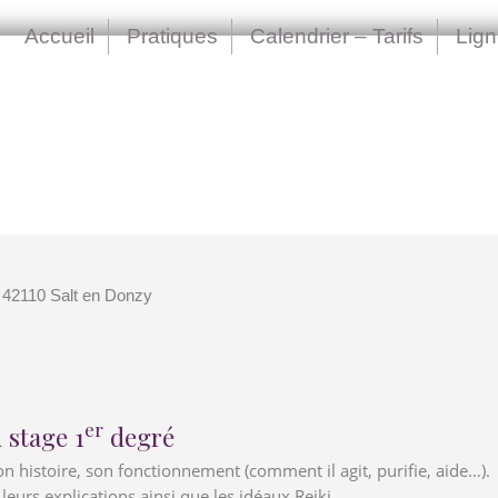
Accueil
Pratiques
Calendrier – Tarifs
Lig
 42110 Salt en Donzy
er
 stage 1
degré
son histoire, son fonctionnement (comment il agit, purifie, aide…).
 leurs explications ainsi que les idéaux Reiki.