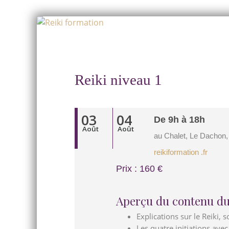
Skip
to
Skip
content
to
content
Reiki niveau 1
03
04
De 9h à 18h
Août
Août
au Chalet, Le Dachon,
reikiformation .fr
Prix : 160 €
Aperçu du contenu du
Explications sur le Reiki, 
Les quatre initiations avec