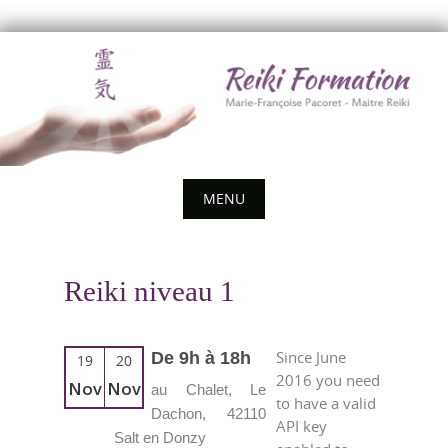
Skip
to
content
MENU
Skip
to
Reiki niveau 1
content
Since June
De 9h à 18h
19
20
2016 you need
Nov
Nov
au Chalet, Le
to have a valid
Dachon, 42110
API key
Salt en Donzy