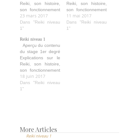
Reiki, son histoire,
Reiki, son histoire,
son fonctionnement
son fonctionnement
23 mars 2017
11 mai 2017
(comment il agit,
(comment il agit,
purifie, aide…). Les
Dans "Reiki niveau
purifie, aide…). Les
Dans "Reiki niveau
quatre initiations
1"
quatre initiations
1"
avec leurs
avec leurs
Reiki niveau 1
explications ainsi
explications ainsi
Aperçu du contenu
que les idéaux
que les idéaux
du stage 1er degré
Reiki. Les diverses
Reiki. Les diverses
Explications sur le
techniques de soin
techniques de soin
Reiki, son histoire,
avec les positions
avec les positions
son fonctionnement
des mains pour soi
des mains pour soi
18 juin 2017
(comment il agit,
et les autres.
et les autres.
purifie, aide…). Les
Dans "Reiki niveau
Echanges de
Echanges de
quatre initiations
1"
traitements…
traitements…
avec leurs
explications ainsi
que les idéaux
Reiki. Les diverses
techniques de soin
avec les positions
More Articles
Post
des mains pour soi
Reiki niveau 1
navigation
et les autres.