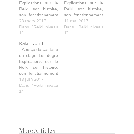
Explications sur le
Explications sur le
Reiki, son histoire,
Reiki, son histoire,
son fonctionnement
son fonctionnement
23 mars 2017
11 mai 2017
(comment il agit,
(comment il agit,
purifie, aide…). Les
Dans "Reiki niveau
purifie, aide…). Les
Dans "Reiki niveau
quatre initiations
1"
quatre initiations
1"
avec leurs
avec leurs
Reiki niveau 1
explications ainsi
explications ainsi
Aperçu du contenu
que les idéaux
que les idéaux
du stage 1er degré
Reiki. Les diverses
Reiki. Les diverses
Explications sur le
techniques de soin
techniques de soin
Reiki, son histoire,
avec les positions
avec les positions
son fonctionnement
des mains pour soi
des mains pour soi
18 juin 2017
(comment il agit,
et les autres.
et les autres.
purifie, aide…). Les
Dans "Reiki niveau
Echanges de
Echanges de
quatre initiations
1"
traitements…
traitements…
avec leurs
explications ainsi
que les idéaux
Reiki. Les diverses
techniques de soin
avec les positions
More Articles
Post
des mains pour soi