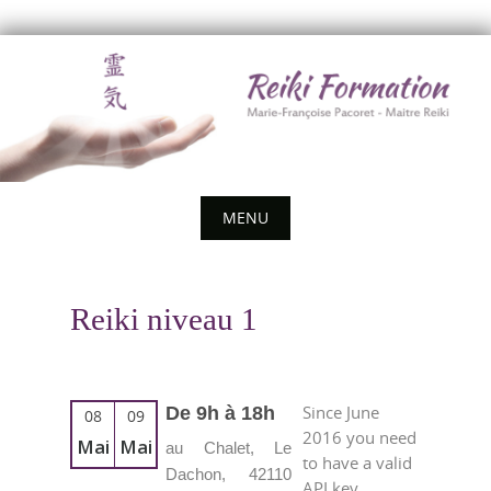
Skip
to
content
MENU
Skip
to
Reiki niveau 1
content
Since June
De 9h à 18h
08
09
2016 you need
Mai
Mai
au Chalet, Le
to have a valid
Dachon, 42110
API key