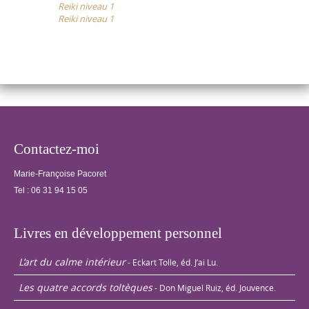
Reiki niveau 1
navigation
et les autres.
Reiki niveau 1
Echanges de
traitements…
Contactez-moi
Marie-Françoise Pacoret
Tel :
06 31 94 15 05
Livres en développement personnel
L’art du calme intérieur
- Eckart Tolle, éd. J’ai Lu.
Les quatre accords toltèques
- Don Miguel Ruiz, éd. Jouvence.