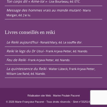
Ton corps dit « Aime-toi »
- Lise Bourbeau, éd. ETC.
Message des hommes vrais au monde mutant
- Mario
Morgan, éd. J'ai lu.
Livres conseillés en reiki
Le Reiki aujourd’hui
- Ronald Mary, éd. Le souffle d’or.
Reiki le legs du Dr Usui
- Frank Arjava Petter, éd. Niando.
Feu de Reiki
- Frank Arjava Petter, éd. Niando.
La quintessence du Reiki
- Walter Lübeck, Frank Arjava Petter,
William Lee Rand, éd. Niando.
Réalisation site Web : Marine Poulain Pacoret
© 2026 Marie-Françoise Pacoret - Tous droits réservés - Siret n°33251429800022