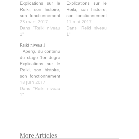
Explications sur le
Explications sur le
Reiki, son histoire,
Reiki, son histoire,
son fonctionnement
son fonctionnement
23 mars 2017
11 mai 2017
(comment il agit,
(comment il agit,
purifie, aide…). Les
Dans "Reiki niveau
purifie, aide…). Les
Dans "Reiki niveau
quatre initiations
1"
quatre initiations
1"
avec leurs
avec leurs
Reiki niveau 1
explications ainsi
explications ainsi
Aperçu du contenu
que les idéaux
que les idéaux
du stage 1er degré
Reiki. Les diverses
Reiki. Les diverses
Explications sur le
techniques de soin
techniques de soin
Reiki, son histoire,
avec les positions
avec les positions
son fonctionnement
des mains pour soi
des mains pour soi
18 juin 2017
(comment il agit,
et les autres.
et les autres.
purifie, aide…). Les
Dans "Reiki niveau
Echanges de
Echanges de
quatre initiations
1"
traitements…
traitements…
avec leurs
explications ainsi
que les idéaux
Reiki. Les diverses
techniques de soin
avec les positions
More Articles
Post
des mains pour soi