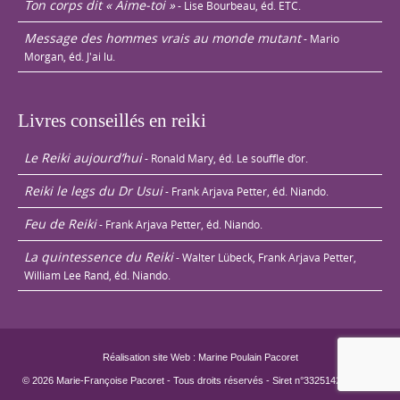
Ton corps dit « Aime-toi »
- Lise Bourbeau, éd. ETC.
Message des hommes vrais au monde mutant
- Mario
Morgan, éd. J'ai lu.
Livres conseillés en reiki
Le Reiki aujourd’hui
- Ronald Mary, éd. Le souffle d’or.
Reiki le legs du Dr Usui
- Frank Arjava Petter, éd. Niando.
Feu de Reiki
- Frank Arjava Petter, éd. Niando.
La quintessence du Reiki
- Walter Lübeck, Frank Arjava Petter,
William Lee Rand, éd. Niando.
Réalisation site Web : Marine Poulain Pacoret
© 2026 Marie-Françoise Pacoret - Tous droits réservés - Siret n°33251429800022