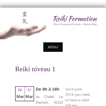
Skip
to
content
MENU
Skip
to
Reiki niveau 1
content
Since June
De 9h à 18h
06
07
2016 you need
Mar
Mar
au Chalet, Le
to have a valid
Dachon, 42110
API key