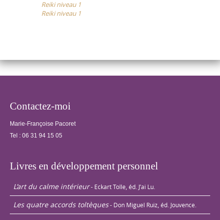
Reiki niveau 1
navigation
et les autres.
Reiki niveau 1
Echanges de
traitements…
Contactez-moi
Marie-Françoise Pacoret
Tel :
06 31 94 15 05
Livres en développement personnel
L’art du calme intérieur
- Eckart Tolle, éd. J’ai Lu.
Les quatre accords toltèques
- Don Miguel Ruiz, éd. Jouvence.