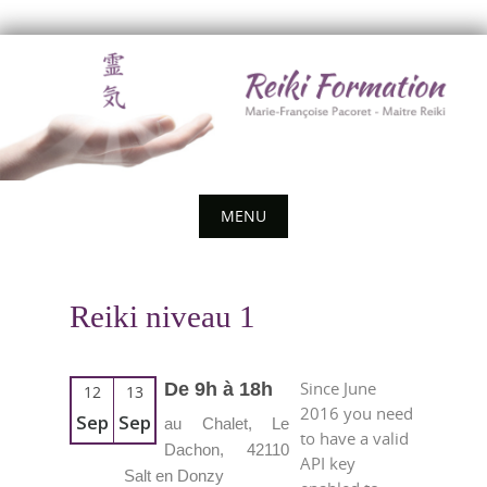
Skip
to
content
MENU
Skip
to
Reiki niveau 1
content
Since June
De 9h à 18h
12
13
2016 you need
Sep
Sep
au Chalet, Le
to have a valid
Dachon, 42110
API key
Salt en Donzy