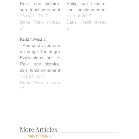
Reiki, son histoire,
Reiki, son histoire,
son fonctionnement
son fonctionnement
23 mars 2017
11 mai 2017
(comment il agit,
(comment il agit,
purifie, aide…). Les
Dans "Reiki niveau
purifie, aide…). Les
Dans "Reiki niveau
quatre initiations
1"
quatre initiations
1"
avec leurs
avec leurs
Reiki niveau 1
explications ainsi
explications ainsi
Aperçu du contenu
que les idéaux
que les idéaux
du stage 1er degré
Reiki. Les diverses
Reiki. Les diverses
Explications sur le
techniques de soin
techniques de soin
Reiki, son histoire,
avec les positions
avec les positions
son fonctionnement
des mains pour soi
des mains pour soi
18 juin 2017
(comment il agit,
et les autres.
et les autres.
purifie, aide…). Les
Dans "Reiki niveau
Echanges de
Echanges de
quatre initiations
1"
traitements…
traitements…
avec leurs
explications ainsi
que les idéaux
Reiki. Les diverses
techniques de soin
avec les positions
More Articles
Post
des mains pour soi
Reiki niveau 1
navigation
et les autres.