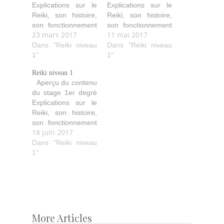
Explications sur le
Explications sur le
Reiki, son histoire,
Reiki, son histoire,
son fonctionnement
son fonctionnement
23 mars 2017
11 mai 2017
(comment il agit,
(comment il agit,
purifie, aide…). Les
Dans "Reiki niveau
purifie, aide…). Les
Dans "Reiki niveau
quatre initiations
1"
quatre initiations
1"
avec leurs
avec leurs
Reiki niveau 1
explications ainsi
explications ainsi
Aperçu du contenu
que les idéaux
que les idéaux
du stage 1er degré
Reiki. Les diverses
Reiki. Les diverses
Explications sur le
techniques de soin
techniques de soin
Reiki, son histoire,
avec les positions
avec les positions
son fonctionnement
des mains pour soi
des mains pour soi
18 juin 2017
(comment il agit,
et les autres.
et les autres.
purifie, aide…). Les
Dans "Reiki niveau
Echanges de
Echanges de
quatre initiations
1"
traitements…
traitements…
avec leurs
explications ainsi
que les idéaux
Reiki. Les diverses
techniques de soin
avec les positions
More Articles
Post
des mains pour soi