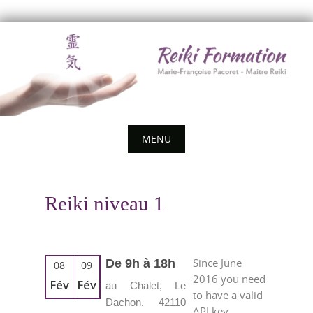
Skip
to
content
MENU
Skip
to
Reiki niveau 1
content
Since June
De 9h à 18h
08
09
2016 you need
Fév
Fév
au Chalet, Le
to have a valid
Dachon, 42110
API key