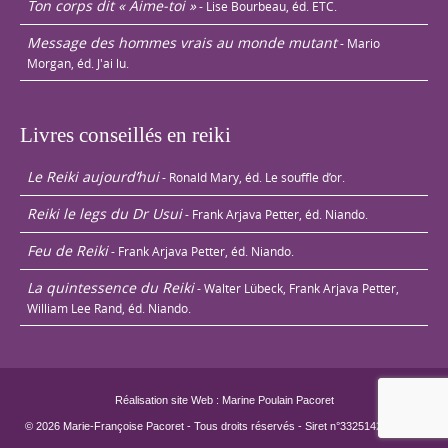
Ton corps dit « Aime-toi »
- Lise Bourbeau, éd. ETC.
Message des hommes vrais au monde mutant
- Mario
Morgan, éd. J'ai lu.
Livres conseillés en reiki
Le Reiki aujourd’hui
- Ronald Mary, éd. Le souffle d’or.
Reiki le legs du Dr Usui
- Frank Arjava Petter, éd. Niando.
Feu de Reiki
- Frank Arjava Petter, éd. Niando.
La quintessence du Reiki
- Walter Lübeck, Frank Arjava Petter,
William Lee Rand, éd. Niando.
Réalisation site Web : Marine Poulain Pacoret
© 2026 Marie-Françoise Pacoret - Tous droits réservés - Siret n°33251429800022