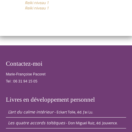
Reiki niveau 1
navigation
et les autres.
Reiki niveau 1
Echanges de
traitements…
Contactez-moi
Marie-Françoise Pacoret
Tel :
06 31 94 15 05
Livres en développement personnel
L’art du calme intérieur
- Eckart Tolle, éd. J’ai Lu.
Les quatre accords toltèques
- Don Miguel Ruiz, éd. Jouvence.