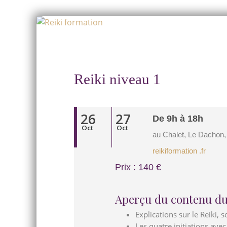
Skip
to
Skip
content
to
content
Reiki niveau 1
26
27
De 9h à 18h
Oct
Oct
au Chalet, Le Dachon,
reikiformation .fr
Prix : 140 €
Aperçu du contenu du
Explications sur le Reiki, 
Les quatre initiations avec