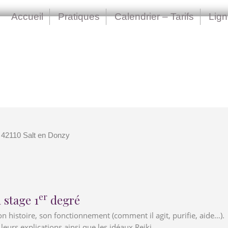
Accueil
Pratiques
Calendrier – Tarifs
Lig
 42110 Salt en Donzy
er
 stage 1
degré
son histoire, son fonctionnement (comment il agit, purifie, aide…).
 leurs explications ainsi que les idéaux Reiki.