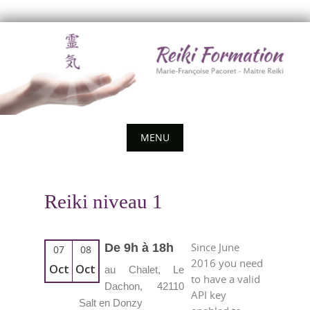
Skip
to
content
MENU
Skip
to
Reiki niveau 1
content
Since June
De 9h à 18h
07
08
2016 you need
Oct
Oct
au Chalet, Le
to have a valid
Dachon, 42110
API key
Salt en Donzy