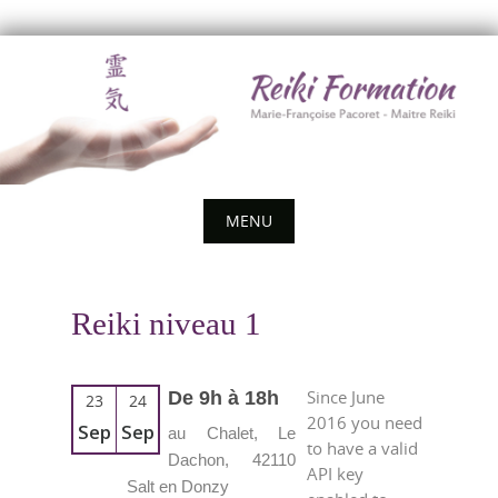
Skip
to
content
MENU
Skip
to
Reiki niveau 1
content
Since June
De 9h à 18h
23
24
2016 you need
Sep
Sep
au Chalet, Le
to have a valid
Dachon, 42110
API key
Salt en Donzy