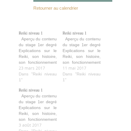
Retourner au calendrier
Reiki niveau 1
Reiki niveau 1
Aperçu du contenu
Aperçu du contenu
du stage 1er degré
du stage 1er degré
Explications sur le
Explications sur le
Reiki, son histoire,
Reiki, son histoire,
son fonctionnement
son fonctionnement
23 mars 2017
11 mai 2017
(comment il agit,
(comment il agit,
purifie, aide…). Les
Dans "Reiki niveau
purifie, aide…). Les
Dans "Reiki niveau
quatre initiations
1"
quatre initiations
1"
avec leurs
avec leurs
Reiki niveau 1
explications ainsi
explications ainsi
Aperçu du contenu
que les idéaux
que les idéaux
du stage 1er degré
Reiki. Les diverses
Reiki. Les diverses
Explications sur le
techniques de soin
techniques de soin
Reiki, son histoire,
avec les positions
avec les positions
son fonctionnement
des mains pour soi
des mains pour soi
3 août 2017
(comment il agit,
et les autres.
et les autres.