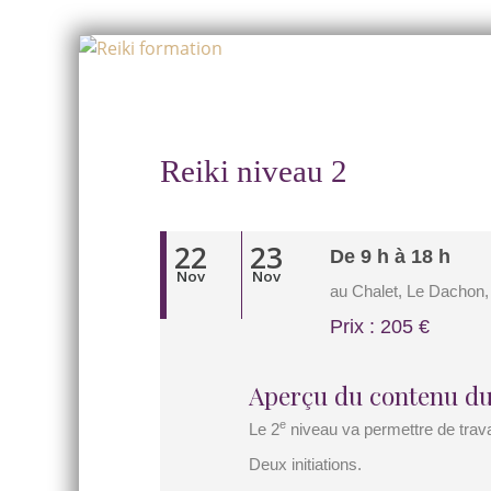
Skip
to
Skip
content
to
content
Reiki niveau 2
22
23
De 9 h à 18 h
Nov
Nov
au Chalet, Le Dachon,
Prix : 205 €
Aperçu du contenu du
e
Le 2
niveau va permettre de trava
Deux initiations.