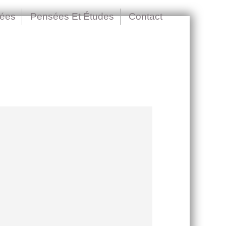
nées
Pensées Et Études
Contact