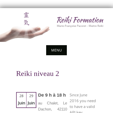
Skip
to
content
MENU
Skip
to
Reiki niveau 2
content
Since June
De 9 h à 18 h
28
29
2016 you need
Juin
Juin
au Chalet, Le
to have a valid
Dachon, 42110
API key