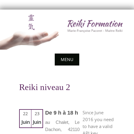
Skip
to
content
MENU
Skip
to
Reiki niveau 2
content
Since June
De 9 h à 18 h
22
23
2016 you need
Juin
Juin
au Chalet, Le
to have a valid
Dachon, 42110
API key