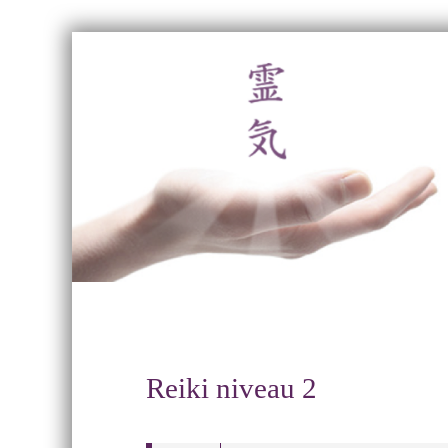
Skip
to
content
Skip
to
content
Reiki niveau 2