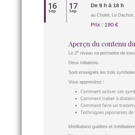
16
17
De 9 h à 18 h
Sep
Sep
au Chalet, Le Dachon,
Prix : 190 €
Aperçu du contenu du
e
Le 2
niveau va permettre de trava
Deux initiations.
Sont enseignés les trois symboles
Vous apprendrez :
Comment activer ces symbo
Comment traiter à distance,
Comment faire un traitem
Techniques japonaises de R
Méditations guidées et méditatio