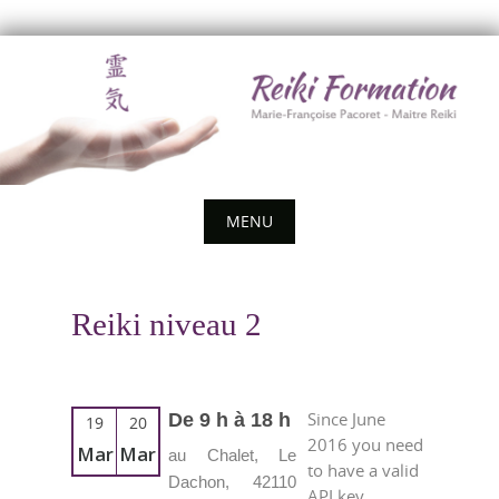
Skip
to
content
MENU
Skip
to
Reiki niveau 2
content
Since June
De 9 h à 18 h
19
20
2016 you need
Mar
Mar
au Chalet, Le
to have a valid
Dachon, 42110
API key