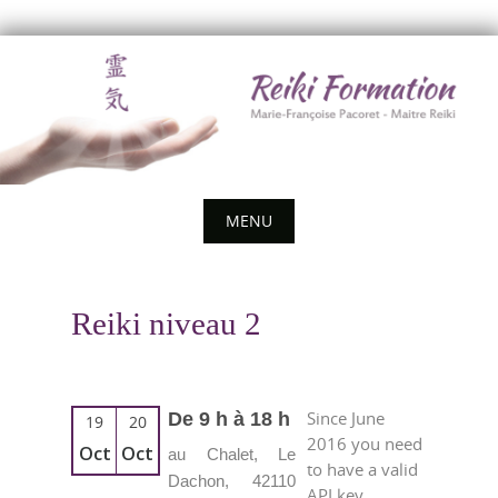
Skip
to
content
MENU
Skip
to
Reiki niveau 2
content
Since June
De 9 h à 18 h
19
20
2016 you need
Oct
Oct
au Chalet, Le
to have a valid
Dachon, 42110
API key