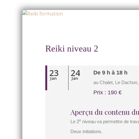
Skip
to
Skip
content
to
content
Reiki niveau 2
23
24
De 9 h à 18 h
Jan
Jan
au Chalet, Le Dachon,
Prix : 190 €
Aperçu du contenu du
e
Le 2
niveau va permettre de trava
Deux initiations.