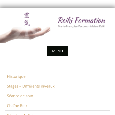
Skip
to
content
MENU
Skip
to
content
Historique
Stages – Différents niveaux
Séance de soin
Chaîne Reiki