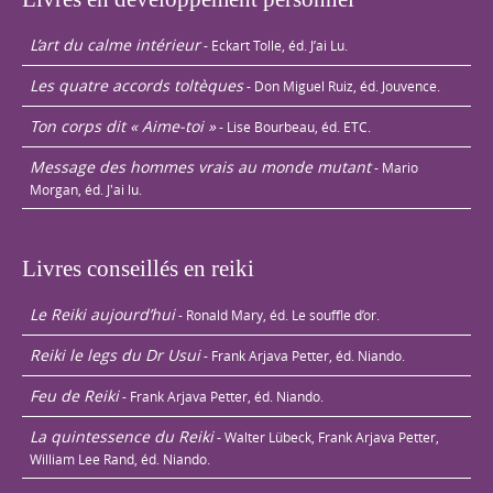
L’art du calme intérieur
- Eckart Tolle, éd. J’ai Lu.
Les quatre accords toltèques
- Don Miguel Ruiz, éd. Jouvence.
Ton corps dit « Aime-toi »
- Lise Bourbeau, éd. ETC.
Message des hommes vrais au monde mutant
- Mario
Morgan, éd. J'ai lu.
Livres conseillés en reiki
Le Reiki aujourd’hui
- Ronald Mary, éd. Le souffle d’or.
Reiki le legs du Dr Usui
- Frank Arjava Petter, éd. Niando.
Feu de Reiki
- Frank Arjava Petter, éd. Niando.
La quintessence du Reiki
- Walter Lübeck, Frank Arjava Petter,
William Lee Rand, éd. Niando.