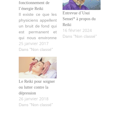
fonctionnement de
l’énergie Reiki
Entrevue d’Usui
Il existe ce que les
Sensei* à propos du
physiciens appellent
Reiki
un bruit de fond qui
16 février 2024
est permanent et
Dans "Non classé"
qui nous environne
25 janvier 2017
à chaque seconde :
ce bruit de fond est,
Dans "Non classé"
en fait, un cocktail
d’ondes sans lequel
aucune forme de vie
ne serait possible.
Personne n’y
Le Reiki pour soigner
échappe, il vient du
ou lutter contre la
cosmos, du soleil,
dépression
des…
26 janvier 2018
Dans "Non classé"