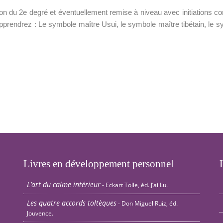
 du 2e degré et éventuellement remise à niveau avec initiations c
apprendrez : Le symbole maître Usui, le symbole maître tibétain, le sy
Livres en développement personnel
L’art du calme intérieur
- Eckart Tolle, éd. J’ai Lu.
Les quatre accords toltèques
- Don Miguel Ruiz, éd.
Jouvence.