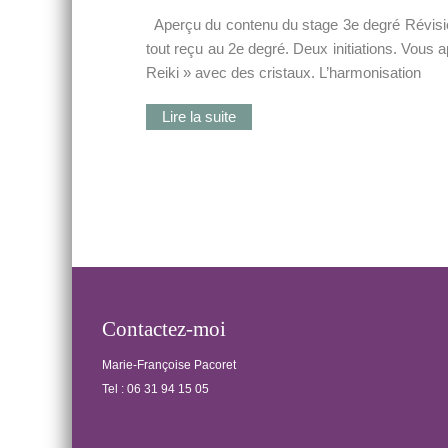
Aperçu du contenu du stage 3e degré Révision
tout reçu au 2e degré. Deux initiations. Vous 
Reiki » avec des cristaux. L’harmonisation
Lire la suite
Posts
navigation
Contactez-moi
Marie-Françoise Pacoret
Tel :
06 31 94 15 05