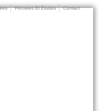
nées
Pensées Et Études
Contact