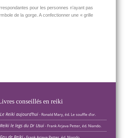
orrespondantes pour les personnes n’ayant pas
mbole de la gorge. A confectionner une « grille
Livres conseillés en reiki
Le Reiki aujourd’hui
- Ronald Mary, éd. Le souffle d’or.
Reiki le legs du Dr Usui
- Frank Arjava Petter, éd. Niando.
Feu de Reiki
- Frank Arjava Petter, éd. Niando.