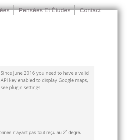
nées
Pensées Et Études
Contact
Since June 2016 you need to have a valid
API key enabled to display Google maps,
see plugin settings
e
onnes n’ayant pas tout reçu au 2
degré.