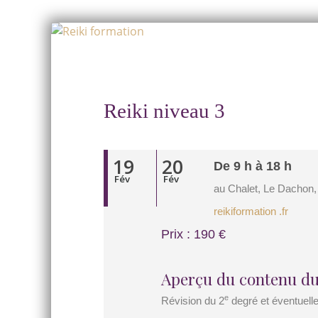
Skip
to
Skip
content
to
content
Reiki niveau 3
19
20
De 9 h à 18 h
Fév
Fév
au Chalet, Le Dachon,
reikiformation .fr
Prix : 190 €
Aperçu du contenu du
e
Révision du 2
degré et éventuell