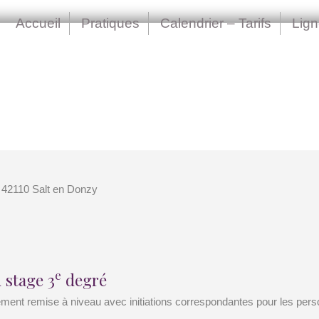
Accueil
Pratiques
Calendrier – Tarifs
Lig
 42110 Salt en Donzy
e
 stage 3
degré
ement remise à niveau avec initiations correspondantes pour les pers