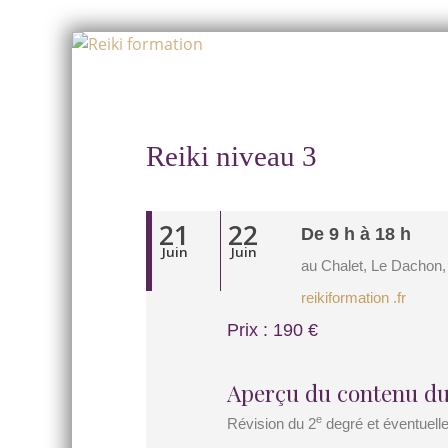
Skip
to
Skip
content
to
content
Reiki niveau 3
21
22
De 9 h à 18 h
Juin
Juin
au Chalet, Le Dachon,
reikiformation .fr
Prix : 190 €
Aperçu du contenu du
e
Révision du 2
degré et éventuell