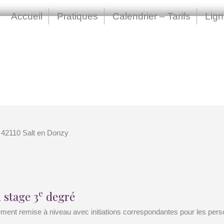
Accueil
Pratiques
Calendrier – Tarifs
Lig
 42110 Salt en Donzy
e
 stage 3
degré
ement remise à niveau avec initiations correspondantes pour les pers