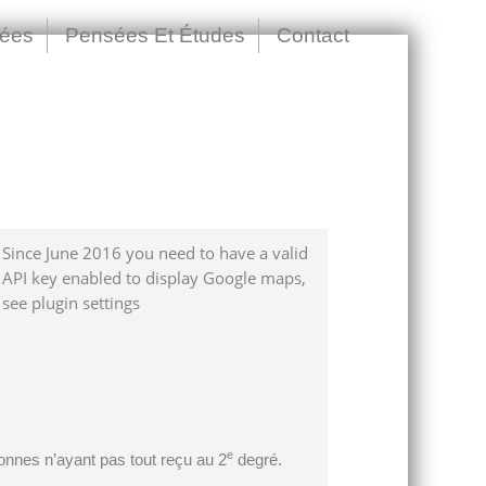
nées
Pensées Et Études
Contact
Since June 2016 you need to have a valid
API key enabled to display Google maps,
see plugin settings
e
onnes n’ayant pas tout reçu au 2
degré.