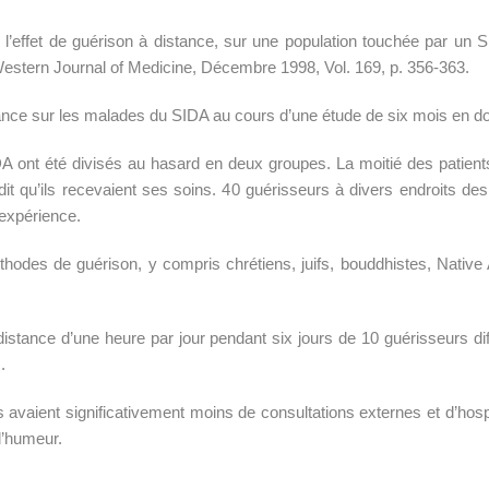
’effet de guérison à distance, sur une population touchée par un 
Western Journal of Medicine, Décembre 1998, Vol. 169, p. 356-363.
stance sur les malades du SIDA au cours d’une étude de six mois en d
DA ont été divisés au hasard en deux groupes. La moitié des patient
s dit qu’ils recevaient ses soins. 40 guérisseurs à divers endroits
’expérience.
hodes de guérison, y compris chrétiens, juifs, bouddhistes, Native
distance d’une heure par jour pendant six jours de 10 guérisseurs di
.
és avaient significativement moins de consultations externes et d’ho
l’humeur.