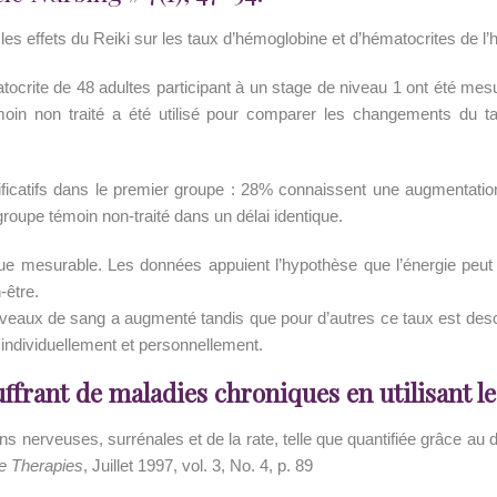
 les effets du Reiki sur les taux d’hémoglobine et d’hématocrites de 
tocrite de 48 adultes participant à un stage de niveau 1 ont été m
in non traité a été utilisé pour comparer les changements du t
ficatifs dans le premier groupe : 28% connaissent une augmentation
groupe témoin non-traité dans un délai identique.
que mesurable. Les données appuient l’hypothèse que l’énergie peut ê
-être.
iveaux de sang a augmenté tandis que pour d’autres ce taux est desc
 individuellement et personnellement.
uffrant de maladies chroniques en utilisant l
ions nerveuses, surrénales et de la rate, telle que quantifiée grâce au 
ve Therapies
, Juillet 1997, vol. 3, No. 4, p. 89