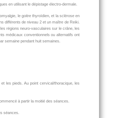
ques en utilisant le dépistage électro-dermale.
omyalgie, le goitre thyroïdien, et la sclérose en
ns différents de niveau 2 et un maître de Reiki.
es régions neuro-vasculaires sur le crâne, les
nts médicaux conventionnels ou alternatifs ont
t par semaine pendant huit semaines.
t les pieds. Au point cervical/thoracique, les
commencé à partir la moitié des séances.
ois séances.