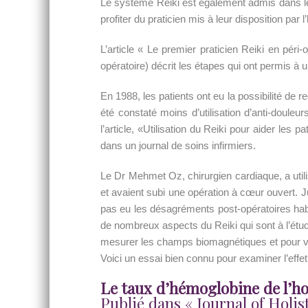
Le système Reiki est également admis dans les
profiter du praticien mis à leur disposition par l’
L’article « Le premier praticien Reiki en péri
opératoire) décrit les étapes qui ont permis à 
En 1988, les patients ont eu la possibilité de r
été constaté moins d’utilisation d’anti-douleu
l’article, «Utilisation du Reiki pour aider les p
dans un journal de soins infirmiers.
Le Dr Mehmet Oz, chirurgien cardiaque, a utili
et avaient subi une opération à cœur ouvert. Jul
pas eu les désagréments post-opératoires habitu
de nombreux aspects du Reiki qui sont à l’étude
mesurer les champs biomagnétiques et pour vér
Voici un essai bien connu pour examiner l’effe
Le taux d’hémoglobine de l’h
Publié dans « Journal of Holist