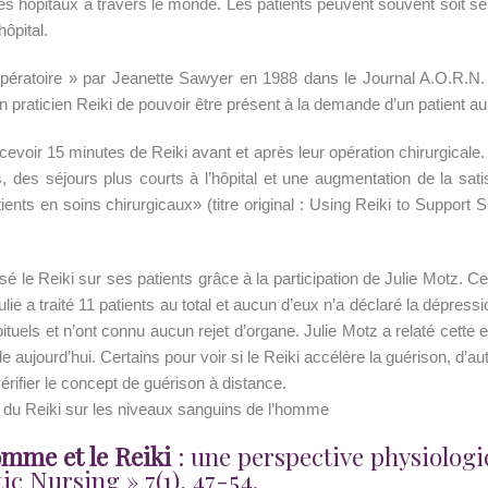
 hôpitaux à travers le monde. Les patients peuvent souvent soit se f
hôpital.
-opératoire » par Jeanette Sawyer en 1988 dans le Journal A.O.R.N. (
un praticien Reiki de pouvoir être présent à la demande d’un patient a
ecevoir 15 minutes de Reiki avant et après leur opération chirurgicale. P
rs, des séjours plus courts à l’hôpital et une augmentation de la sat
atients en soins chirurgicaux» (titre original : Using Reiki to Support 
sé le Reiki sur ses patients grâce à la participation de Julie Motz. C
ie a traité 11 patients au total et aucun d’eux n’a déclaré la dépressi
els et n’ont connu aucun rejet d’organe. Julie Motz a relaté cette ex
 aujourd’hui. Certains pour voir si le Reiki accélère la guérison, d’aut
ifier le concept de guérison à distance.
t du Reiki sur les niveaux sanguins de l’homme
omme et le Reiki
: une perspective physiologi
ic Nursing » 7(1), 47-54.