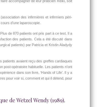
aire accompagner de leur praticien Reiki, soit
association des infirmières et infirmiers péri-
u cours d’une laparoscopie.
lus de 870 patients ont pris part à ce test. Il a
isfaction des patients. Cela a été discuté dans
Surgical patients) par Patricia et Kristin Aladydy
es patients avaient reçu des greffes cardiaques
on post-opératoire habituelle. Les patients n’ont
périence dans son livre, ‘Hands of Life’. Il y a
res pour voir si, comment et qui il détend, pour
que de Wetzel Wendy (1989).