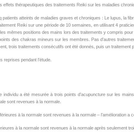
es effets thérapeutiques des traitements Reiki sur les maladies chroni
 patients atteints de maladies graves et chroniques : Le lupus, la fibr
aitement Reiki sur une période de 10 semaines, en utilisant 4 praticie
t les mêmes positions des mains lors des traitements y compris pour l
 points des chakras mineurs sur les membres. Pas d’autres traiteme
ment, trois traitements consécutifs ont été donnés, puis un traitemen
is reprises pendant l’étude.
 individu a été mesurée à trois points d’acupuncture sur les mains e
male sont revenues à la normale.
férieures à la normale sont revenues à la normale – l’amélioration a 
férieures à la normale sont revenues à la normale après seulement tr