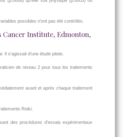
r (p.0006) qu’elle soit physique (p.0003) ou
 variables possibles n’ont pas été contrôlés.
s Cancer Institute, Edmonton,
 Il s’agissait d’une étude pilote.
aticien de niveau 2 pour tous les traitements
immédiatement avant et après chaque traitement
raitements Reiki.
ilisant des procédures d’essais expérimentaux