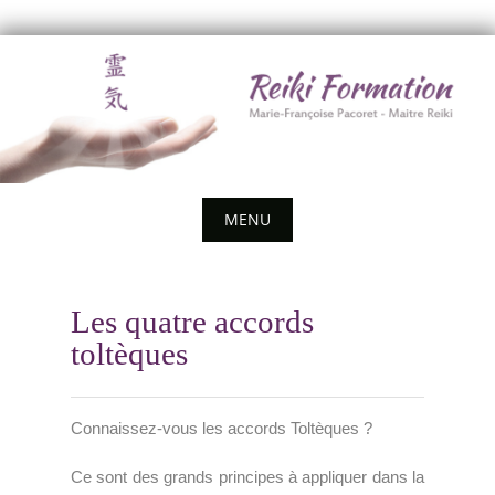
Skip
to
content
MENU
Skip
to
Les quatre accords
content
toltèques
Connaissez-vous les accords Toltèques ?
Ce sont des grands principes à appliquer dans la