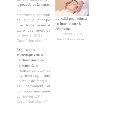
le pouvoir de la pensée
La loi
d’attraction fonction
Le Reiki pour soigner
ne sur le principe
ou lutter contre la
que toute énergie
dépression
attire des énergies
26 janvier 2018
25 février 2018
similaires. Le négatif
Dans "Non classé"
attire le négatif et le
Dans "Non classé"
positif attire le
Explications
positif. L’Univers
scientifiques sur le
capte notre esprit
fonctionnement de
subconscient, et
l’énergie Reiki
nous recevons des
Il existe ce que les
expériences de vie
physiciens appellent
en adéquation avec
un bruit de fond qui
ce nous pensons.
est permanent et
C'est le pouvoir de
qui nous environne
la pensée. Chaque
25 janvier 2017
à chaque seconde :
pensée que nous…
ce bruit de fond est,
Dans "Non classé"
en fait, un cocktail
d’ondes sans lequel