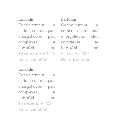
LaHoChi
LaHoChi
Contrairement à
Contrairement à
certaines pratiques
certaines pratiques
énergétiques plus
énergétiques plus
complexes, le
complexes, le
LaHoChi ne
LaHoChi ne
19 septembre 2025
24 février 2026
nécessite pas
nécessite pas
l’utilisation de
Dans "LaHoChi"
l’utilisation de
Dans "LaHoChi"
symboles ou de
symboles ou de
LaHoChi
rituels élaborés, ce
rituels élaborés, ce
Contrairement à
qui le rend
qui le rend
certaines pratiques
particulièrement
particulièrement
énergétiques plus
accessible. Comme
accessible. Comme
complexes, le
avec le Reiki, une
avec le Reiki, une
LaHoChi ne
fois formé, vous
fois formé, vous
15 décembre 2025
nécessite pas
pouvez
pouvez
l’utilisation de
Dans "LaHoChi"
pratiquer l’auto-
pratiquer l’auto-
symboles ou de
traitement pour
traitement pour
rituels élaborés, ce
prendre soin de
prendre soin de
qui le rend
vous au quotidien,
vous au quotidien,