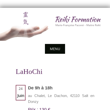
Skip
to
content
MENU
Skip
to
LaHoChi
content
De 9h à 18h
24
Juin
au Chalet, Le Dachon, 42110 Salt en
Donzy
Prix : 130 €