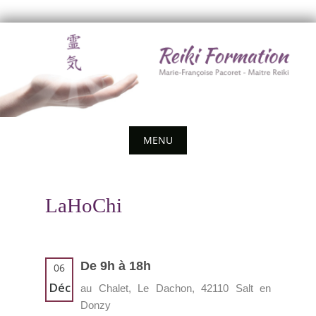
Skip
to
content
MENU
Skip
to
LaHoChi
content
De 9h à 18h
06
Déc
au Chalet, Le Dachon, 42110 Salt en
Donzy