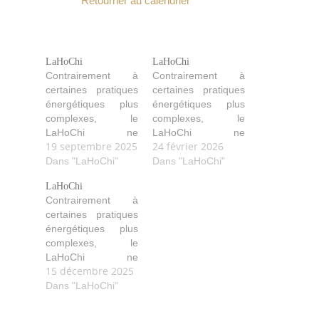
Retourner au calendrier
LaHoChi
LaHoChi
Contrairement à
Contrairement à
certaines pratiques
certaines pratiques
énergétiques plus
énergétiques plus
complexes, le
complexes, le
LaHoChi ne
LaHoChi ne
19 septembre 2025
24 février 2026
nécessite pas
nécessite pas
l’utilisation de
Dans "LaHoChi"
l’utilisation de
Dans "LaHoChi"
symboles ou de
symboles ou de
LaHoChi
rituels élaborés, ce
rituels élaborés, ce
Contrairement à
qui le rend
qui le rend
certaines pratiques
particulièrement
particulièrement
énergétiques plus
accessible. Comme
accessible. Comme
complexes, le
avec le Reiki, une
avec le Reiki, une
LaHoChi ne
fois formé, vous
fois formé, vous
15 décembre 2025
nécessite pas
pouvez
pouvez
l’utilisation de
Dans "LaHoChi"
pratiquer l’auto-
pratiquer l’auto-
symboles ou de
traitement pour
traitement pour
rituels élaborés, ce
prendre soin de
prendre soin de