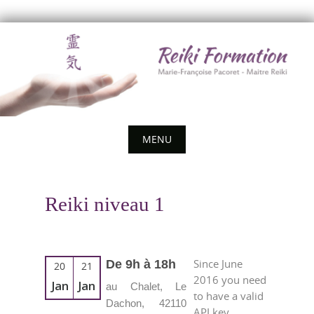
Skip
to
content
MENU
Skip
to
Reiki niveau 1
content
Since June
De 9h à 18h
20
21
2016 you need
Jan
Jan
au Chalet, Le
to have a valid
Dachon, 42110
API key