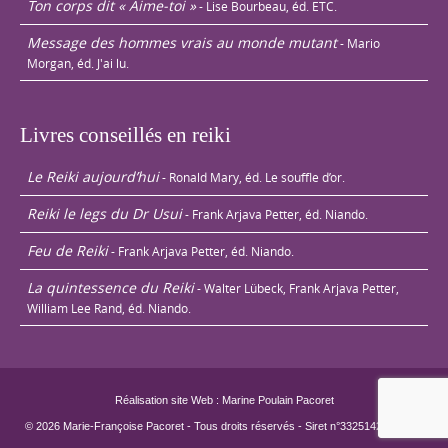
Ton corps dit « Aime-toi »
- Lise Bourbeau, éd. ETC.
Message des hommes vrais au monde mutant
- Mario
Morgan, éd. J'ai lu.
Livres conseillés en reiki
Le Reiki aujourd’hui
- Ronald Mary, éd. Le souffle d’or.
Reiki le legs du Dr Usui
- Frank Arjava Petter, éd. Niando.
Feu de Reiki
- Frank Arjava Petter, éd. Niando.
La quintessence du Reiki
- Walter Lübeck, Frank Arjava Petter,
William Lee Rand, éd. Niando.
Réalisation site Web : Marine Poulain Pacoret
© 2026 Marie-Françoise Pacoret - Tous droits réservés - Siret n°33251429800022