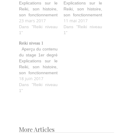
Explications sur le
Explications sur le
Reiki, son histoire,
Reiki, son histoire,
son fonctionnement
son fonctionnement
23 mars 2017
11 mai 2017
(comment il agit,
(comment il agit,
purifie, aide…). Les
Dans "Reiki niveau
purifie, aide…). Les
Dans "Reiki niveau
quatre initiations
1"
quatre initiations
1"
avec leurs
avec leurs
Reiki niveau 1
explications ainsi
explications ainsi
Aperçu du contenu
que les idéaux
que les idéaux
du stage 1er degré
Reiki. Les diverses
Reiki. Les diverses
Explications sur le
techniques de soin
techniques de soin
Reiki, son histoire,
avec les positions
avec les positions
son fonctionnement
des mains pour soi
des mains pour soi
18 juin 2017
(comment il agit,
et les autres.
et les autres.
purifie, aide…). Les
Dans "Reiki niveau
Echanges de
Echanges de
quatre initiations
1"
traitements…
traitements…
avec leurs
explications ainsi
que les idéaux
Reiki. Les diverses
techniques de soin
avec les positions
More Articles
Post
des mains pour soi