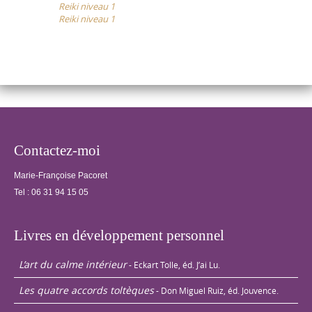
Reiki niveau 1
navigation
et les autres.
Reiki niveau 1
Echanges de
traitements…
Contactez-moi
Marie-Françoise Pacoret
Tel :
06 31 94 15 05
Livres en développement personnel
L’art du calme intérieur
- Eckart Tolle, éd. J’ai Lu.
Les quatre accords toltèques
- Don Miguel Ruiz, éd. Jouvence.