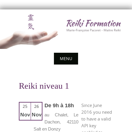
Skip
to
content
MENU
Skip
to
Reiki niveau 1
content
Since June
De 9h à 18h
25
26
2016 you need
Nov
Nov
au Chalet, Le
to have a valid
Dachon, 42110
API key
Salt en Donzy