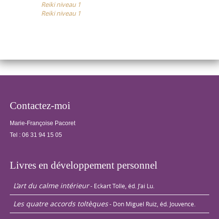
Reiki niveau 1
navigation
Echanges de
Reiki niveau 1
traitements…
Contactez-moi
Marie-Françoise Pacoret
Tel :
06 31 94 15 05
Livres en développement personnel
L’art du calme intérieur
- Eckart Tolle, éd. J’ai Lu.
Les quatre accords toltèques
- Don Miguel Ruiz, éd. Jouvence.