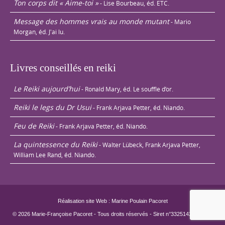
Ton corps dit « Aime-toi »
- Lise Bourbeau, éd. ETC.
Message des hommes vrais au monde mutant
- Mario
Morgan, éd. J'ai lu.
Livres conseillés en reiki
Le Reiki aujourd’hui
- Ronald Mary, éd. Le souffle d’or.
Reiki le legs du Dr Usui
- Frank Arjava Petter, éd. Niando.
Feu de Reiki
- Frank Arjava Petter, éd. Niando.
La quintessence du Reiki
- Walter Lübeck, Frank Arjava Petter,
William Lee Rand, éd. Niando.
Réalisation site Web : Marine Poulain Pacoret
© 2026 Marie-Françoise Pacoret - Tous droits réservés - Siret n°33251429800022