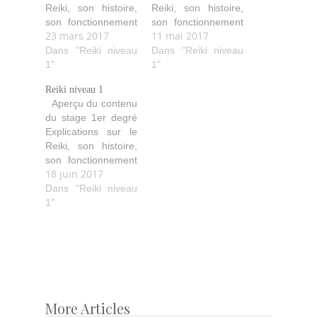
Reiki, son histoire,
Reiki, son histoire,
son fonctionnement
son fonctionnement
23 mars 2017
11 mai 2017
(comment il agit,
(comment il agit,
purifie, aide…). Les
Dans "Reiki niveau
purifie, aide…). Les
Dans "Reiki niveau
quatre initiations
1"
quatre initiations
1"
avec leurs
avec leurs
Reiki niveau 1
explications ainsi
explications ainsi
Aperçu du contenu
que les idéaux
que les idéaux
du stage 1er degré
Reiki. Les diverses
Reiki. Les diverses
Explications sur le
techniques de soin
techniques de soin
Reiki, son histoire,
avec les positions
avec les positions
son fonctionnement
des mains pour soi
des mains pour soi
18 juin 2017
(comment il agit,
et les autres.
et les autres.
purifie, aide…). Les
Dans "Reiki niveau
Echanges de
Echanges de
quatre initiations
1"
traitements…
traitements…
avec leurs
explications ainsi
que les idéaux
Reiki. Les diverses
techniques de soin
avec les positions
des mains pour soi
More Articles
Post
et les autres.