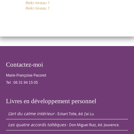
Reiki niveau 1
navigation
et les autres.
Reiki niveau 1
Echanges de
traitements…
Contactez-moi
Marie-Françoise Pacoret
Tel :
06 31 94 15 05
Livres en développement personnel
L’art du calme intérieur
- Eckart Tolle, éd. J’ai Lu.
Les quatre accords toltèques
- Don Miguel Ruiz, éd. Jouvence.