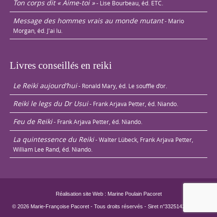
Ton corps dit « Aime-toi »
- Lise Bourbeau, éd. ETC.
Message des hommes vrais au monde mutant
- Mario
Morgan, éd. J'ai lu.
Livres conseillés en reiki
Le Reiki aujourd’hui
- Ronald Mary, éd. Le souffle d’or.
Reiki le legs du Dr Usui
- Frank Arjava Petter, éd. Niando.
Feu de Reiki
- Frank Arjava Petter, éd. Niando.
La quintessence du Reiki
- Walter Lübeck, Frank Arjava Petter,
William Lee Rand, éd. Niando.
Réalisation site Web : Marine Poulain Pacoret
© 2026 Marie-Françoise Pacoret - Tous droits réservés - Siret n°33251429800022