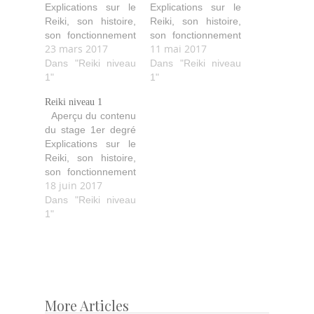
Explications sur le
Explications sur le
Reiki, son histoire,
Reiki, son histoire,
son fonctionnement
son fonctionnement
23 mars 2017
11 mai 2017
(comment il agit,
(comment il agit,
purifie, aide…). Les
Dans "Reiki niveau
purifie, aide…). Les
Dans "Reiki niveau
quatre initiations
1"
quatre initiations
1"
avec leurs
avec leurs
Reiki niveau 1
explications ainsi
explications ainsi
Aperçu du contenu
que les idéaux
que les idéaux
du stage 1er degré
Reiki. Les diverses
Reiki. Les diverses
Explications sur le
techniques de soin
techniques de soin
Reiki, son histoire,
avec les positions
avec les positions
son fonctionnement
des mains pour soi
des mains pour soi
18 juin 2017
(comment il agit,
et les autres.
et les autres.
purifie, aide…). Les
Dans "Reiki niveau
Echanges de
Echanges de
quatre initiations
1"
traitements…
traitements…
avec leurs
explications ainsi
que les idéaux
Reiki. Les diverses
techniques de soin
avec les positions
More Articles
Post
des mains pour soi