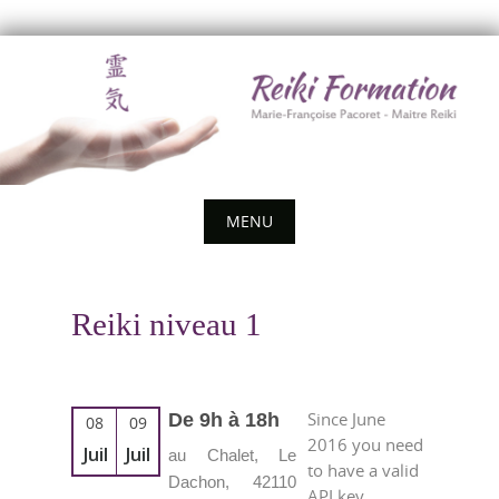
Skip
to
content
MENU
Skip
to
Reiki niveau 1
content
Since June
De 9h à 18h
08
09
2016 you need
Juil
Juil
au Chalet, Le
to have a valid
Dachon, 42110
API key