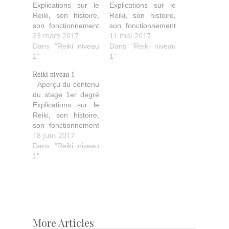
Explications sur le
Explications sur le
Reiki, son histoire,
Reiki, son histoire,
son fonctionnement
son fonctionnement
23 mars 2017
11 mai 2017
(comment il agit,
(comment il agit,
purifie, aide…). Les
Dans "Reiki niveau
purifie, aide…). Les
Dans "Reiki niveau
quatre initiations
1"
quatre initiations
1"
avec leurs
avec leurs
Reiki niveau 1
explications ainsi
explications ainsi
Aperçu du contenu
que les idéaux
que les idéaux
du stage 1er degré
Reiki. Les diverses
Reiki. Les diverses
Explications sur le
techniques de soin
techniques de soin
Reiki, son histoire,
avec les positions
avec les positions
son fonctionnement
des mains pour soi
des mains pour soi
18 juin 2017
(comment il agit,
et les autres.
et les autres.
purifie, aide…). Les
Dans "Reiki niveau
Echanges de
Echanges de
quatre initiations
1"
traitements…
traitements…
avec leurs
explications ainsi
que les idéaux
Reiki. Les diverses
techniques de soin
avec les positions
More Articles
Post
des mains pour soi