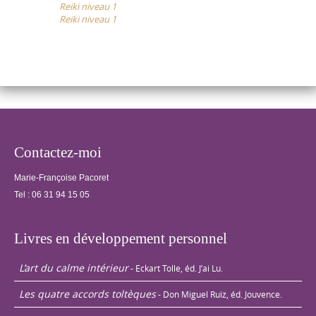
Reiki niveau 1
navigation
et les autres.
Reiki niveau 1
Echanges de
traitements…
Contactez-moi
Marie-Françoise Pacoret
Tel :
06 31 94 15 05
Livres en développement personnel
L’art du calme intérieur
- Eckart Tolle, éd. J’ai Lu.
Les quatre accords toltèques
- Don Miguel Ruiz, éd. Jouvence.