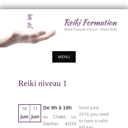
Skip
to
content
MENU
Skip
to
Reiki niveau 1
content
Since June
De 9h à 18h
10
11
2016 you need
Juin
Juin
au Chalet, Le
to have a valid
Dachon, 42110
API key