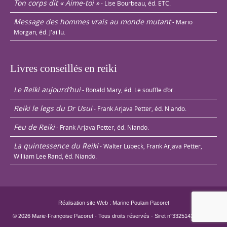
Ton corps dit « Aime-toi »
- Lise Bourbeau, éd. ETC.
Message des hommes vrais au monde mutant
- Mario
Morgan, éd. J'ai lu.
Livres conseillés en reiki
Le Reiki aujourd’hui
- Ronald Mary, éd. Le souffle d’or.
Reiki le legs du Dr Usui
- Frank Arjava Petter, éd. Niando.
Feu de Reiki
- Frank Arjava Petter, éd. Niando.
La quintessence du Reiki
- Walter Lübeck, Frank Arjava Petter,
William Lee Rand, éd. Niando.
Réalisation site Web : Marine Poulain Pacoret
© 2026 Marie-Françoise Pacoret - Tous droits réservés - Siret n°33251429800022