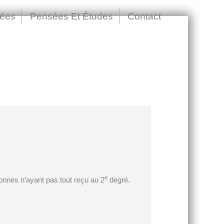
nées
Pensées Et Études
Contact
e
onnes n’ayant pas tout reçu au 2
degré.