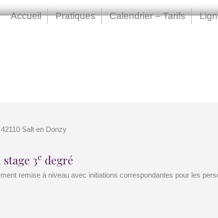
Accueil
Pratiques
Calendrier – Tarifs
Lig
 42110 Salt en Donzy
e
 stage 3
degré
ement remise à niveau avec initiations correspondantes pour les pers