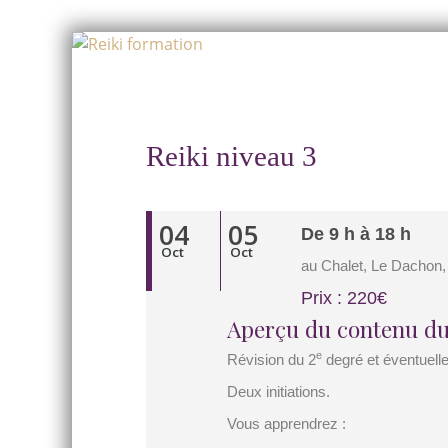
Skip
to
Skip
content
to
content
Reiki niveau 3
04
05
De 9 h à 18 h
Oct
Oct
au Chalet, Le Dachon,
Prix : 220€
Aperçu du contenu du
e
Révision du 2
degré et éventuell
Deux initiations.
Vous apprendrez :