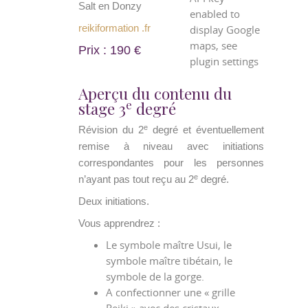
Salt en Donzy
enabled to
reikiformation .fr
display Google
maps, see
Prix : 190 €
plugin settings
Aperçu du contenu du
e
stage 3
degré
e
Révision du 2
degré et éventuellement
remise à niveau avec initiations
correspondantes pour les personnes
e
n’ayant pas tout reçu au 2
degré.
Deux initiations.
Vous apprendrez :
Le symbole maître Usui, le
symbole maître tibétain, le
symbole de la gorge.
A confectionner une « grille