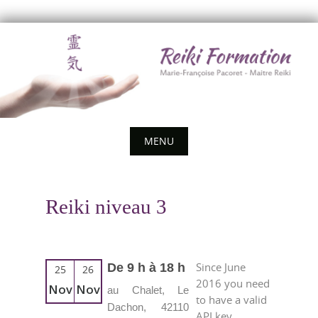
Skip
to
content
MENU
Skip
to
Reiki niveau 3
content
Since June
De 9 h à 18 h
25
26
2016 you need
Nov
Nov
au Chalet, Le
to have a valid
Dachon, 42110
API key