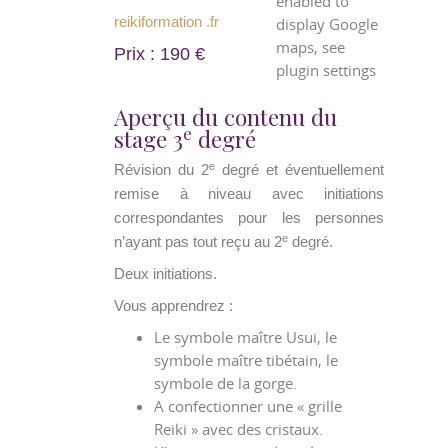
enabled to
reikiformation .fr
display Google
maps, see
Prix : 190 €
plugin settings
Aperçu du contenu du
e
stage 3
degré
e
Révision du 2
degré et éventuellement
remise à niveau avec initiations
correspondantes pour les personnes
e
n’ayant pas tout reçu au 2
degré.
Deux initiations.
Vous apprendrez :
Le symbole maître Usui, le
symbole maître tibétain, le
symbole de la gorge.
A confectionner une « grille
Reiki » avec des cristaux.