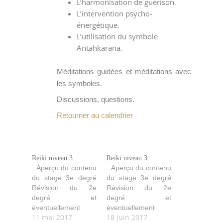
L’harmonisation de guérison.
L’intervention psycho-
énergétique.
L’utilisation du symbole
Antahkarana.
Méditations guidées et méditations avec
les symboles.
Discussions, questions.
Retourner au calendrier
Reiki niveau 3
Reiki niveau 3
Aperçu du contenu
Aperçu du contenu
du stage 3e degré
du stage 3e degré
Révision du 2e
Révision du 2e
degré et
degré et
éventuellement
éventuellement
11 mai 2017
18 juin 2017
remise à niveau
remise à niveau