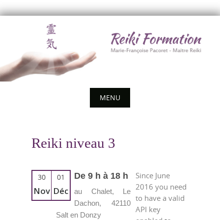
Skip
to
content
MENU
Skip
to
Reiki niveau 3
content
Since June
De 9 h à 18 h
30
01
2016 you need
Nov
Déc
au Chalet, Le
to have a valid
Dachon, 42110
API key
Salt en Donzy