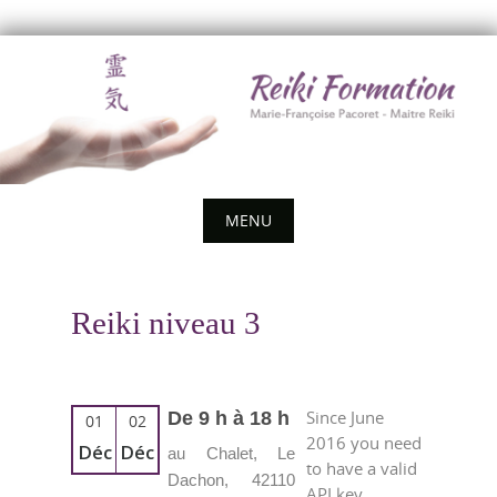
Skip
to
content
MENU
Skip
to
Reiki niveau 3
content
Since June
De 9 h à 18 h
01
02
2016 you need
Déc
Déc
au Chalet, Le
to have a valid
Dachon, 42110
API key