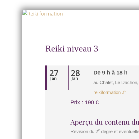
Skip
to
Skip
content
to
content
Reiki niveau 3
27
28
De 9 h à 18 h
Jan
Jan
au Chalet, Le Dachon,
reikiformation .fr
Prix : 190 €
Aperçu du contenu du
e
Révision du 2
degré et éventuell