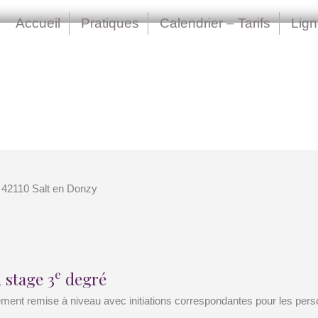
Accueil
Pratiques
Calendrier – Tarifs
Lig
 42110 Salt en Donzy
e
 stage 3
degré
ement remise à niveau avec initiations correspondantes pour les pers