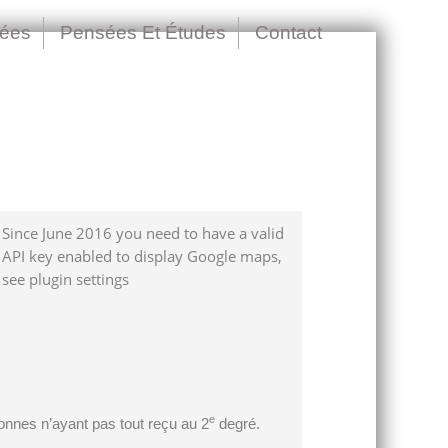
nées
Pensées Et Études
Contact
Since June 2016 you need to have a valid
API key enabled to display Google maps,
see plugin settings
e
onnes n’ayant pas tout reçu au 2
degré.