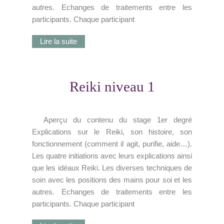
autres. Echanges de traitements entre les
participants. Chaque participant
Lire la suite
Reiki niveau 1
Aperçu du contenu du stage 1er degré
Explications sur le Reiki, son histoire, son
fonctionnement (comment il agit, purifie, aide…).
Les quatre initiations avec leurs explications ainsi
que les idéaux Reiki. Les diverses techniques de
soin avec les positions des mains pour soi et les
autres. Echanges de traitements entre les
participants. Chaque participant