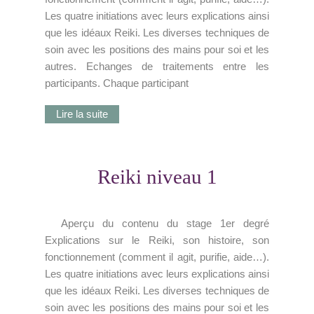
Les quatre initiations avec leurs explications ainsi
que les idéaux Reiki. Les diverses techniques de
soin avec les positions des mains pour soi et les
autres. Echanges de traitements entre les
participants. Chaque participant
Lire la suite
Reiki niveau 1
Aperçu du contenu du stage 1er degré
Explications sur le Reiki, son histoire, son
fonctionnement (comment il agit, purifie, aide…).
Les quatre initiations avec leurs explications ainsi
que les idéaux Reiki. Les diverses techniques de
soin avec les positions des mains pour soi et les