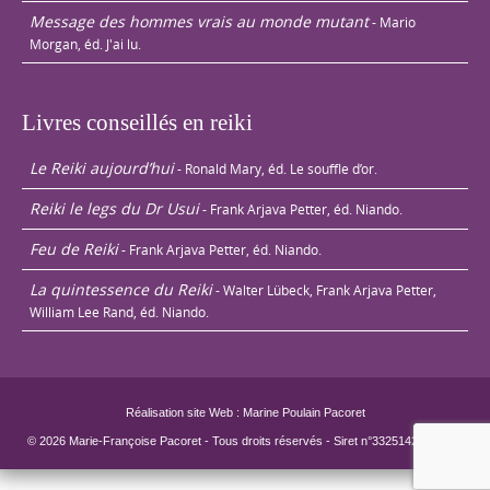
Message des hommes vrais au monde mutant
- Mario
Morgan, éd. J'ai lu.
Livres conseillés en reiki
Le Reiki aujourd’hui
- Ronald Mary, éd. Le souffle d’or.
Reiki le legs du Dr Usui
- Frank Arjava Petter, éd. Niando.
Feu de Reiki
- Frank Arjava Petter, éd. Niando.
La quintessence du Reiki
- Walter Lübeck, Frank Arjava Petter,
William Lee Rand, éd. Niando.
Réalisation site Web : Marine Poulain Pacoret
© 2026 Marie-Françoise Pacoret - Tous droits réservés - Siret n°33251429800022