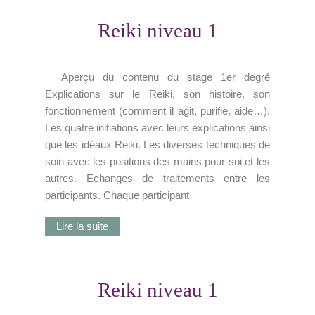
Reiki niveau 1
Aperçu du contenu du stage 1er degré
Explications sur le Reiki, son histoire, son
fonctionnement (comment il agit, purifie, aide…).
Les quatre initiations avec leurs explications ainsi
que les idéaux Reiki. Les diverses techniques de
soin avec les positions des mains pour soi et les
autres. Echanges de traitements entre les
participants. Chaque participant
Lire la suite
Reiki niveau 1