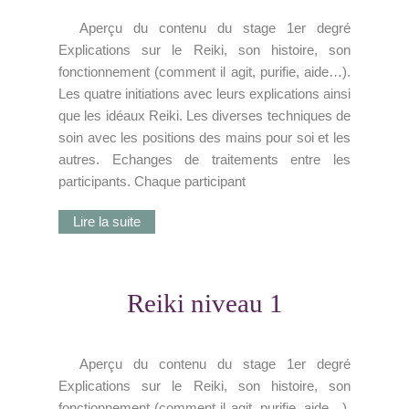
Aperçu du contenu du stage 1er degré
Explications sur le Reiki, son histoire, son
fonctionnement (comment il agit, purifie, aide…).
Les quatre initiations avec leurs explications ainsi
que les idéaux Reiki. Les diverses techniques de
soin avec les positions des mains pour soi et les
autres. Echanges de traitements entre les
participants. Chaque participant
Lire la suite
Reiki niveau 1
Aperçu du contenu du stage 1er degré
Explications sur le Reiki, son histoire, son
fonctionnement (comment il agit, purifie, aide…).