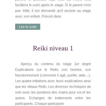
facilitera le suivi après le stage. Si le parent n’est
pas initié, il est demandé qu’il assiste au stage
avec son enfant. Prévoir dans
Lire la suite
Reiki niveau 1
Aperçu du contenu du stage 1er degré
Explications sur le Reiki, son histoire, son
fonctionnement (comment il agit, purifie, aide…).
Les quatre initiations avec leurs explications ainsi
que les idéaux Reiki. Les diverses techniques de
soin avec les positions des mains pour soi et les
autres. Echanges de traitements entre les
participants. Chaque participant